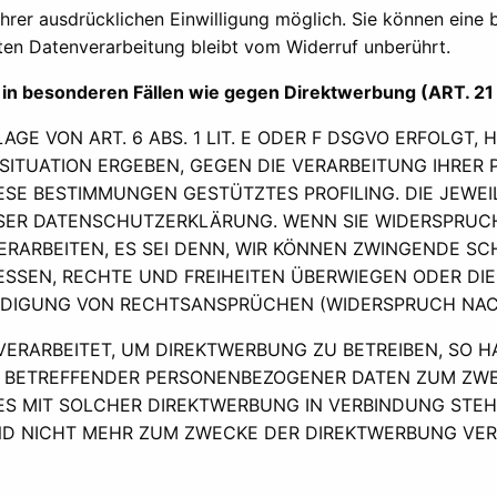
rer ausdrücklichen Einwilligung möglich. Sie können eine ber
ten Datenverarbeitung bleibt vom Widerruf unberührt.
in besonderen Fällen wie gegen Direktwerbung (ART. 2
 VON ART. 6 ABS. 1 LIT. E ODER F DSGVO ERFOLGT, H
 SITUATION ERGEBEN, GEGEN DIE VERARBEITUNG IHR
DIESE BESTIMMUNGEN GESTÜTZTES PROFILING. DIE JEW
ESER DATENSCHUTZERKLÄRUNG. WENN SIE WIDERSPRUCH
RARBEITEN, ES SEI DENN, WIR KÖNNEN ZWINGENDE S
ESSEN, RECHTE UND FREIHEITEN ÜBERWIEGEN ODER DI
IGUNG VON RECHTSANSPRÜCHEN (WIDERSPRUCH NACH A
RARBEITET, UM DIREKTWERBUNG ZU BETREIBEN, SO HA
E BETREFFENDER PERSONENBEZOGENER DATEN ZUM ZW
T ES MIT SOLCHER DIREKTWERBUNG IN VERBINDUNG STE
 NICHT MEHR ZUM ZWECKE DER DIREKTWERBUNG VERW