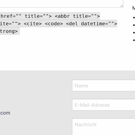
 href="" title=""> <abbr title="">
ite=""> <cite> <code> <del datetime="">
trong>
Name
E-Mail-Adresse
l.com
Nachricht