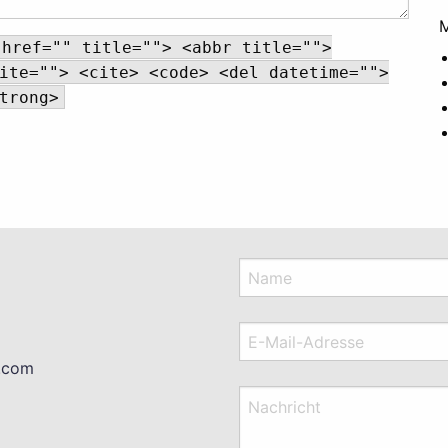
 href="" title=""> <abbr title="">
ite=""> <cite> <code> <del datetime="">
trong>
Name
E-Mail-Adresse
l.com
Nachricht