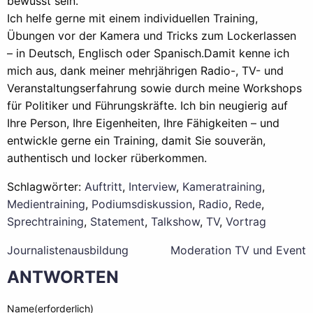
bewusst sein.
Ich helfe gerne mit einem individuellen Training,
Übungen vor der Kamera und Tricks zum Lockerlassen
– in Deutsch, Englisch oder Spanisch.
Damit kenne ich
mich aus, dank meiner mehrjährigen Radio-, TV- und
Veranstaltungserfahrung sowie durch meine Workshops
für Politiker und Führungskräfte. Ich bin neugierig auf
Ihre Person, Ihre Eigenheiten, Ihre Fähigkeiten – und
entwickle gerne ein Training, damit Sie souverän,
authentisch und locker rüberkommen.
Schlagwörter:
Auftritt
,
Interview
,
Kameratraining
,
Medientraining
,
Podiumsdiskussion
,
Radio
,
Rede
,
Sprechtraining
,
Statement
,
Talkshow
,
TV
,
Vortrag
BEITRAGS-
Journalisten­ausbildung
Moderation TV und Event
NAVIGATION
ANTWORTEN
Name(erforderlich)